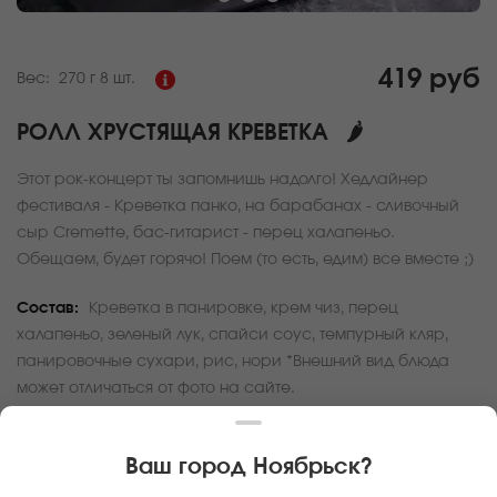
419 руб
Вес:
270 г
8 шт.
РОЛЛ ХРУСТЯЩАЯ КРЕВЕТКА
🌶
Этот рок-концерт ты запомнишь надолго! Хедлайнер
фестиваля - Креветка панко, на барабанах - сливочный
сыр Cremette, бас-гитарист - перец халапеньо.
Обещаем, будет горячо! Поем (то есть, едим) все вместе ;)
Состав:
Креветка в панировке, крем чиз, перец
халапеньо, зеленый лук, спайси соус, темпурный кляр,
панировочные сухари, рис, нори *Внешний вид блюда
может отличаться от фото на сайте.
За покупку вам будет начислено
12
баллов
Ваш город
Ноябрьск
?
Карта доставки